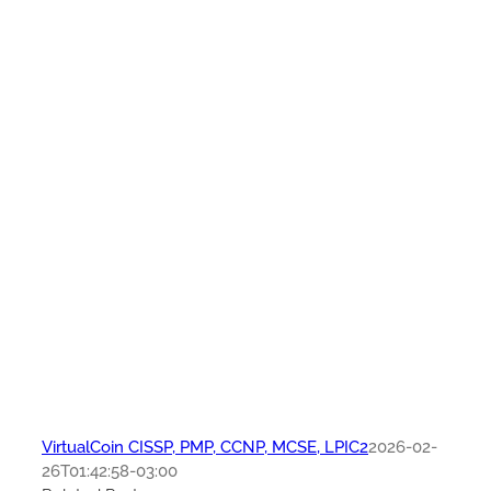
VirtualCoin CISSP, PMP, CCNP, MCSE, LPIC2
2026-02-
26T01:42:58-03:00