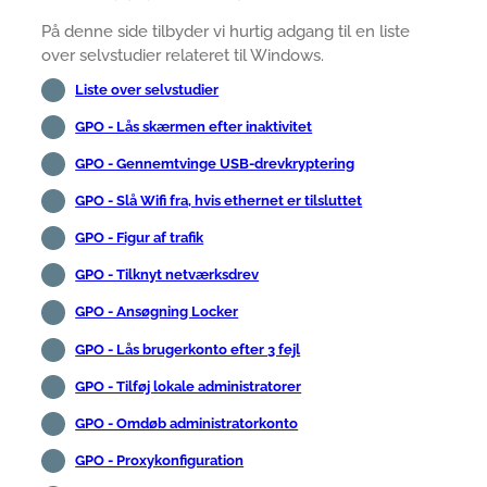
På denne side tilbyder vi hurtig adgang til en liste
over selvstudier relateret til Windows.
Liste over selvstudier
GPO - Lås skærmen efter inaktivitet
GPO - Gennemtvinge USB-drevkryptering
GPO - Slå Wifi fra, hvis ethernet er tilsluttet
GPO - Figur af trafik
GPO - Tilknyt netværksdrev
GPO - Ansøgning Locker
GPO - Lås brugerkonto efter 3 fejl
GPO - Tilføj lokale administratorer
GPO - Omdøb administratorkonto
GPO - Proxykonfiguration