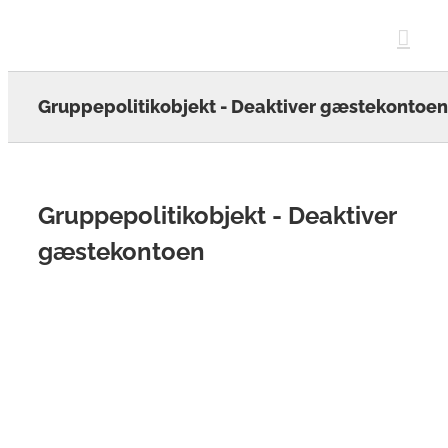
Skip
to
content
Gruppepolitikobjekt - Deaktiver gæstekontoen
Gruppepolitikobjekt - Deaktiver
gæstekontoen