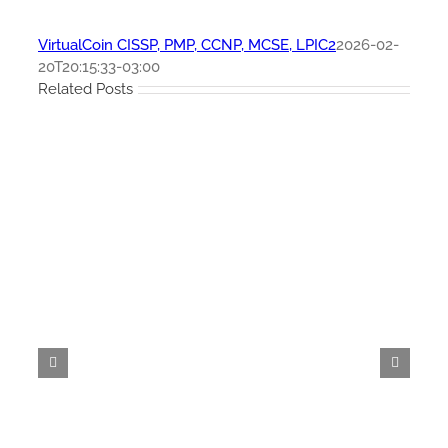
VirtualCoin CISSP, PMP, CCNP, MCSE, LPIC2
2026-02-
20T20:15:33-03:00
Related Posts