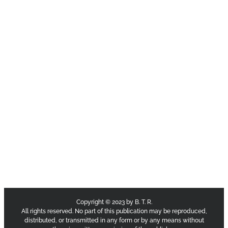
Copyright © 2023 by B. T. R.
All rights reserved. No part of this publication may be reproduced,
distributed, or transmitted in any form or by any means without