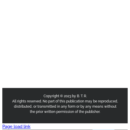
Copyright © 2023 by B. T. R.
All rights reserved. No part of this publication may be reproduced,
distributed, or transmitted in any form or by any means without
the prior written permission of the publisher.
Page load link