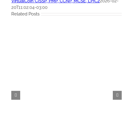
VirtualCoin CISSP, PMP, CCNP, MCSE, LPIC2
2026-02-
20T11:02:04-03:00
Related Posts