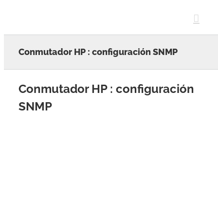
Skip
to
content
Conmutador HP : configuración SNMP
Conmutador HP : configuración
SNMP