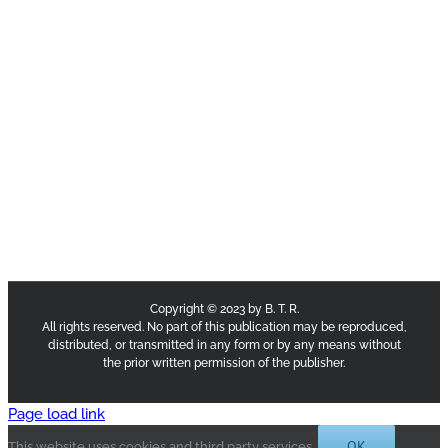
Copyright © 2023 by B. T. R.
All rights reserved. No part of this publication may be reproduced,
distributed, or transmitted in any form or by any means without
the prior written permission of the publisher.
Page load link
OK
This website uses cookies and third party services.