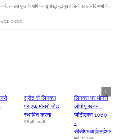
 करें, या इस पृष्ठ के शीर्ष पर सूचीबद्ध यूट्यूब वीडियो पर एक टिप्पणी के
5:01-03:00
ोनरो
स्रोत से लिनक्स
लिनक्स पर मोनरो
एक्सए
-
पर एक मोनरो नोड
जीपीयू खनन -
- लिनक
स्थापित करना
जीटीएक्स 1080
मोनरो ज
मार्च 9th, 2018
-
खनन
फ़रवरी 3r
सीसीएमआईएनईआरईआर
मार्च 1st, 2018