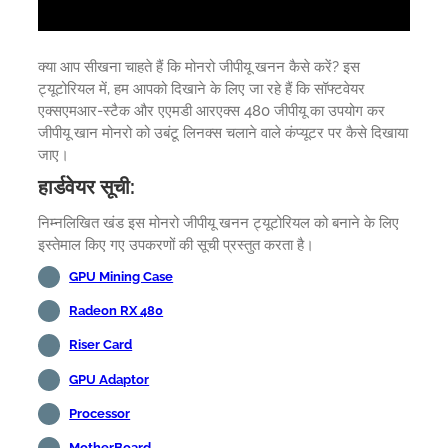
क्या आप सीखना चाहते हैं कि मोनरो जीपीयू खनन कैसे करें? इस
ट्यूटोरियल में, हम आपको दिखाने के लिए जा रहे हैं कि सॉफ्टवेयर
एक्सएमआर-स्टैक और एएमडी आरएक्स 480 जीपीयू का उपयोग कर
जीपीयू खान मोनरो को उबंटू लिनक्स चलाने वाले कंप्यूटर पर कैसे दिखाया
जाए।
हार्डवेयर सूची:
निम्नलिखित खंड इस मोनरो जीपीयू खनन ट्यूटोरियल को बनाने के लिए
इस्तेमाल किए गए उपकरणों की सूची प्रस्तुत करता है।
GPU Mining Case
Radeon RX 480
Riser Card
GPU Adaptor
Processor
MotherBoard