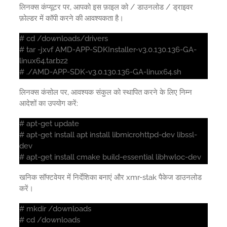
लिनक्स कंप्यूटर पर, आपको इस फ़ाइल को / डाउनलोड / ड्राइवर
फ़ोल्डर में कॉपी करने की आवश्यकता है।
# cd /downloads/drivers
# tar -jxvf AMD-APP-SDKInstaller-v3.0.130.136-GA-
linux64.tar.bz2
# ./AMD-APP-SDK-v3.0.130.136-GA-linux64.sh
लिनक्स कंसोल पर, आवश्यक संकुल को स्थापित करने के लिए निम्न
आदेशों का उपयोग करें:
# apt-get update
# apt-get install apt install libmicrohttpd-dev libssl-
dev
# apt-get install cmake build-essential libhwloc-dev
खनिक सॉफ्टवेयर में निर्देशिका बनाएं और xmr-stak पैकेज डाउनलोड
करें।
# mkdir /downloads
# cd /downloads