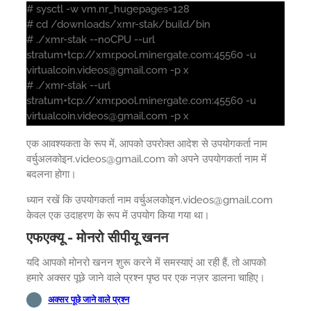
# sysctl -w vm.nr_hugepages=128
# cd /downloads/xmr-stak/build/bin
# ./xmr-stak --noCPU --url
stratum+tcp://xmr.pool.minergate.com:45560 -u
virtualcoin.videos@gmail.com -p x
# ./xmr-stak --url
stratum+tcp://xmr.pool.minergate.com:45560 -u
virtualcoin.videos@gmail.com -p x
एक आवश्यकता के रूप में, आपको उपरोक्त आदेश से उपयोगकर्ता नाम
वर्चुअलकोइन.videos@gmail.com को अपने उपयोगकर्ता नाम में
बदलना होगा।
ध्यान रखें कि उपयोगकर्ता नाम वर्चुअलकोइन.videos@gmail.com
केवल एक उदाहरण के रूप में उपयोग किया गया था।
एफएक्यू - मोनरो सीपीयू खनन
यदि आपको मोनरो खनन शुरू करने में समस्याएं आ रही हैं, तो आपको
हमारे अक्सर पूछे जाने वाले प्रश्न पृष्ठ पर एक नज़र डालना चाहिए।
अक्सर पूछे जाने वाले प्रश्न