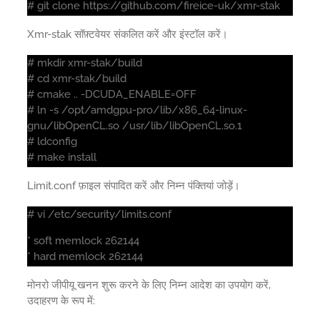
# git clone https://github.com/fireice-uk/xmr-stak
Xmr-stak सॉफ़्टवेयर संकलित करें और इंस्टॉल करें।
# mkdir xmr-stak/build
# cd xmr-stak/build
# cmake .. -DCUDA_ENABLE=OFF
# ln -s /opt/amdgpu-pro/lib/x86_64-linux-
gnu/libOpenCL.so /usr/lib/libOpenCL.so.1
# ldconfig
# make install
Limit.conf फ़ाइल संपादित करें और निम्न पंक्तियां जोड़ें।
# vi /etc/security/limits.conf
* soft memlock 262144
* hard memlock 262144
मोनरो जीपीयू खनन शुरू करने के लिए निम्न आदेश का उपयोग करें,
उदाहरण के रूप में: