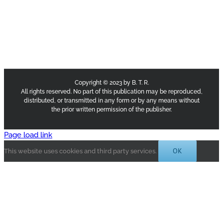
Copyright © 2023 by B. T. R.
All rights reserved. No part of this publication may be reproduced,
distributed, or transmitted in any form or by any means without
the prior written permission of the publisher.
Page load link
OK
This website uses cookies and third party services.