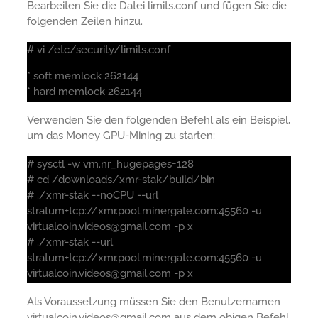
Bearbeiten Sie die Datei limits.conf und fügen Sie die
folgenden Zeilen hinzu.
# vi /etc/security/limits.conf
* soft memlock 262144
* hard memlock 262144
Verwenden Sie den folgenden Befehl als ein Beispiel,
um das Money GPU-Mining zu starten:
# sysctl -w vm.nr_hugepages=128
# cd /downloads/xmr-stak/build/bin
# ./xmr-stak --noCPU --url
stratum+tcp://xmr.pool.minergate.com:45560 -u
virtualcoin.videos@gmail.com -p x
# ./xmr-stak --url
stratum+tcp://xmr.pool.minergate.com:45560 -u
virtualcoin.videos@gmail.com -p x
Als Voraussetzung müssen Sie den Benutzernamen
virtualcoin.videos@gmail.com aus dem obigen Befehl