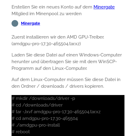
Erstellen Sie ein neues Konto auf dem
Minergate
Mitglied im Minenpool zu werden
Minergate
Zuerst installieren wir den AMD GPU-Treiber.
(amdgpu-pro-17.30-465504.tar.xz)
Laden Sie diese Datei auf einen Windows-Computer
herunter und übertragen Sie sie mit dem WinSCP-
Programm auf den Linux-Computer.
Auf dem Linux-Computer müssen Sie diese Datei in
den Ordner / downloads / drivers kopieren.
# mkdir /downloads/driver -p
# cd /downloads/driver
# tar -Jxvf amdgpu-pro-17.30-465504.tar.xz
# cd amdgpu-pro-17.30-465504
# ./amdgpu-pro-install
# reboot