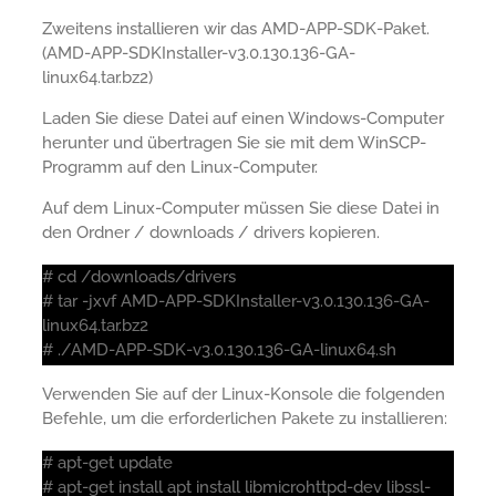
Zweitens installieren wir das AMD-APP-SDK-Paket.
(AMD-APP-SDKInstaller-v3.0.130.136-GA-
linux64.tar.bz2)
Laden Sie diese Datei auf einen Windows-Computer
herunter und übertragen Sie sie mit dem WinSCP-
Programm auf den Linux-Computer.
Auf dem Linux-Computer müssen Sie diese Datei in
den Ordner / downloads / drivers kopieren.
# cd /downloads/drivers
# tar -jxvf AMD-APP-SDKInstaller-v3.0.130.136-GA-
linux64.tar.bz2
# ./AMD-APP-SDK-v3.0.130.136-GA-linux64.sh
Verwenden Sie auf der Linux-Konsole die folgenden
Befehle, um die erforderlichen Pakete zu installieren:
# apt-get update
# apt-get install apt install libmicrohttpd-dev libssl-