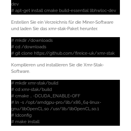
dev
# apt-get install cmake build-essential libhwloc-dev
Erstellen Sie ein Verzeichnis für die Miner-Software
und laden Sie das xmr-stak-Paket herunter.
# mkdir /downloads
# cd /downloads
# git clone https://github.com/fireice-uk/xmr-stak
Kompilieren und installieren Sie die Xmr-Stak-
Software.
# mkdir xmr-stak/build
# cd xmr-stak/build
# cmake .. -DCUDA_ENABLE=OFF
# ln -s /opt/amdgpu-pro/lib/x86_64-linux-
gnu/libOpenCL.so /usr/lib/libOpenCL.so.1
# ldconfig
# make install