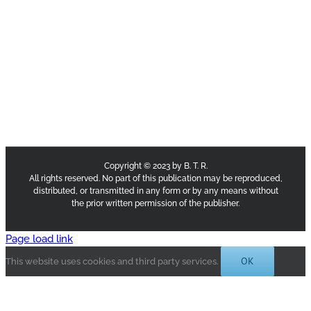
Copyright © 2023 by B. T. R.
All rights reserved. No part of this publication may be reproduced,
distributed, or transmitted in any form or by any means without
the prior written permission of the publisher.
Page load link
OK
This website uses cookies and third party services.