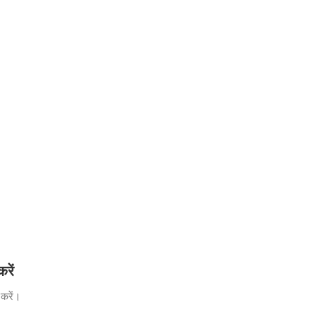
रें
करें।