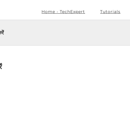
Home - TechExpert
Tutorials
ें
ं