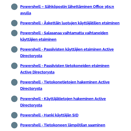
Powershell – Sähköpostin lähettäminen Office 365:n
avulla
Powershell - Äskettäin luotujen käyttäjätilien etsiminen
Powershell - Salasanaa vaihtamatta vaihtaneiden
käyttäjien etsiminen
Powershell - Passiivisten käyttäjien etsiminen Active
Directorysta
Powershell - Passiivisten tietokoneiden etsiminen
Active Directorysta
Powershell - Tietokonetietojen hakeminen Active
Directorysta
Powershell - Käyttäjätietojen hakeminen Active
Directorysta
Powershell - Hanki käyttäjän SID
Powershell - Tietokoneen lämpötilan saaminen