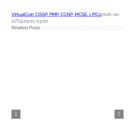
VirtualCoin CISSP, PMP, CCNP, MCSE, LPIC2
2026-02-
21T13:09:01-03:00
Related Posts