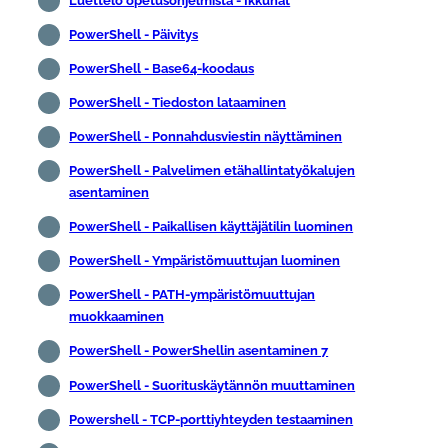
Luettelo opetusohjelmista - Ikkunat
PowerShell - Päivitys
PowerShell - Base64-koodaus
PowerShell - Tiedoston lataaminen
PowerShell - Ponnahdusviestin näyttäminen
PowerShell - Palvelimen etähallintatyökalujen
asentaminen
PowerShell - Paikallisen käyttäjätilin luominen
PowerShell - Ympäristömuuttujan luominen
PowerShell - PATH-ympäristömuuttujan
muokkaaminen
PowerShell - PowerShellin asentaminen 7
PowerShell - Suorituskäytännön muuttaminen
Powershell - TCP-porttiyhteyden testaaminen