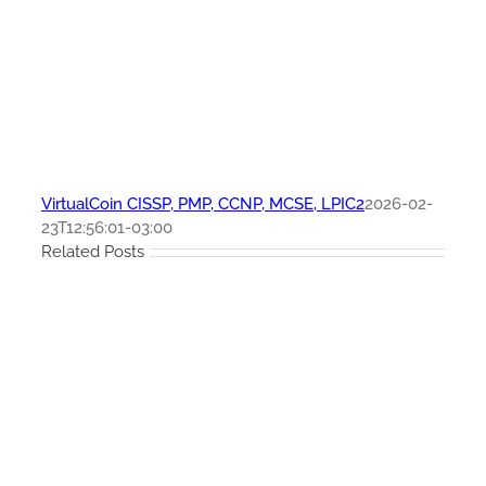
VirtualCoin CISSP, PMP, CCNP, MCSE, LPIC2
2026-02-
23T12:56:01-03:00
Related Posts