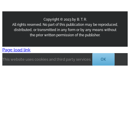
Copyright © 2023 by B. T. R.
All rights reserved. No part of this publication may be reproduced,
distributed, or transmitted in any form or by any means without
the prior written permission of the publisher.
Page load link
OK
This website uses cookies and third party services.