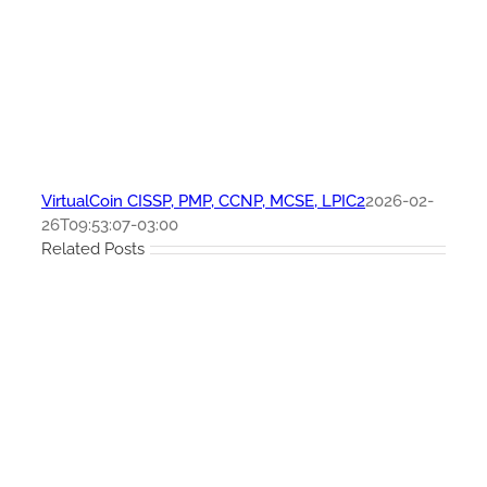
VirtualCoin CISSP, PMP, CCNP, MCSE, LPIC2
2026-02-
26T09:53:07-03:00
Related Posts