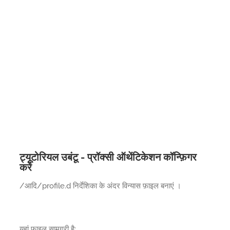
ट्यूटोरियल उबंटू - प्रॉक्सी ऑथेंटिकेशन कॉन्फ़िगर
करें
/आदि/profile.d निर्देशिका के अंदर विन्यास फ़ाइल बनाएं ।
यहां फ़ाइल सामग्री है: