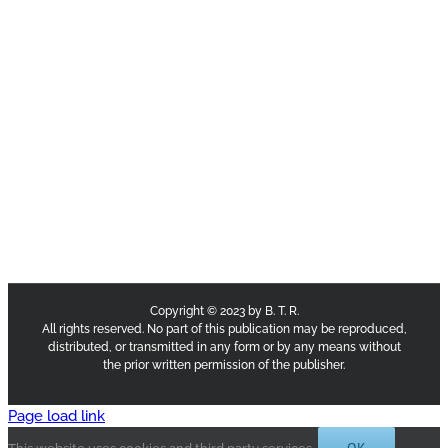
Copyright © 2023 by B. T. R.
All rights reserved. No part of this publication may be reproduced,
distributed, or transmitted in any form or by any means without
the prior written permission of the publisher.
Page load link
OK