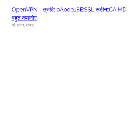
OpenVPN - त्रुटि: 0A00018E:SSL रूटीन::CA MD
बहुत कमजोर
मई 29th, 2023