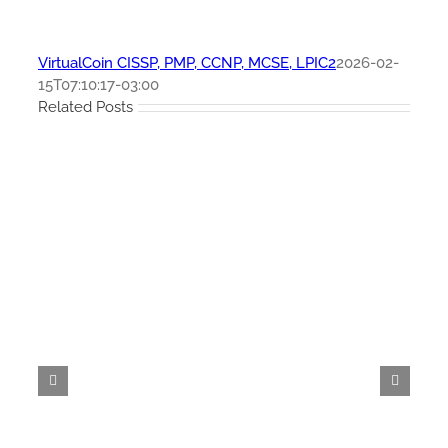
VirtualCoin CISSP, PMP, CCNP, MCSE, LPIC2
2026-02-
15T07:10:17-03:00
Related Posts