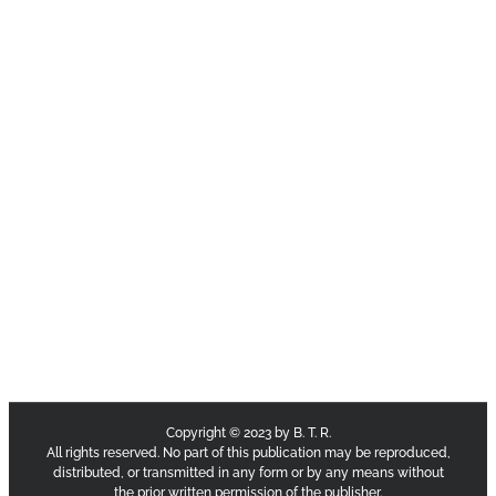
Copyright © 2023 by B. T. R.
All rights reserved. No part of this publication may be reproduced,
distributed, or transmitted in any form or by any means without
the prior written permission of the publisher.