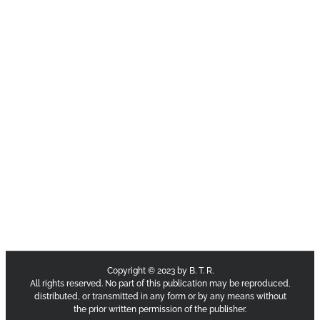
Copyright © 2023 by B. T. R.
All rights reserved. No part of this publication may be reproduced,
distributed, or transmitted in any form or by any means without
the prior written permission of the publisher.