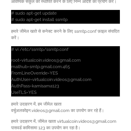
आवश्यक संकुल को स्थापित करने के लिए निम्न आदेश का प्रयोग करें।
# sudo apt-get update
# sudo apt-get install ssmtp
हमारे जीमेल खाते से कनेक्ट करने के लिए ssmtp.conf फ़ाइल संपादित
करें।
# vi /etc/ssmtp/ssmtp.conf
root=virtualcoin.videos@gmail.com
mailhub=smtp.gmail.com:465
FromLineOverride=YES
AuthUser=virtualcoin.videos@gmail.com
AuthPass=kamisama123
UseTLS=YES
हमारे उदाहरण में, हम जीमेल खाता
वर्चुअलकोइन.videos@gmail.com का उपयोग कर रहे हैं।
हमारे उदाहरण में, जीमेल खाता virtualcoin.videos@gmail.com
पासवर्ड कामिसामा 123 का उपयोग कर रहा है।