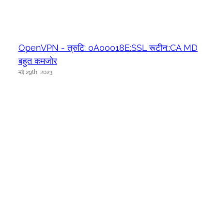
OpenVPN - त्रुटि: 0A00018E:SSL रूटीन::CA MD
बहुत कमजोर
मई 29th, 2023