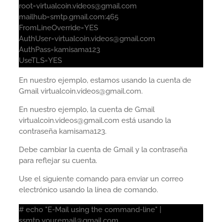
root=virtualcoin.videos@gmail.com
mailhub=smtp.gmail.com:465
FromLineOverride=YES
AuthUser=virtualcoin.videos@gmail.com
AuthPass=kamisama123
UseTLS=YES
En nuestro ejemplo, estamos usando la cuenta de
Gmail virtualcoin.videos@gmail.com.
En nuestro ejemplo, la cuenta de Gmail
virtualcoin.videos@gmail.com está usando la
contraseña kamisama123.
Debe cambiar la cuenta de Gmail y la contraseña
para reflejar su cuenta.
Use el siguiente comando para enviar un correo
electrónico usando la línea de comando.
# echo "E-Mail using the command-line" |
ssmtp your.email@gmail.com