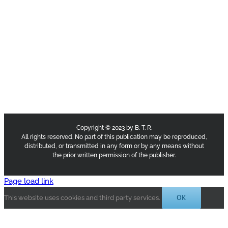
Copyright © 2023 by B. T. R.
All rights reserved. No part of this publication may be reproduced,
distributed, or transmitted in any form or by any means without
the prior written permission of the publisher.
Page load link
OK
This website uses cookies and third party services.