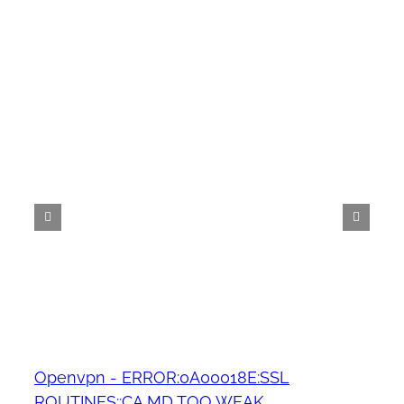
Openvpn - ERROR:0A00018E:SSL
ROUTINES::CA MD TOO WEAK