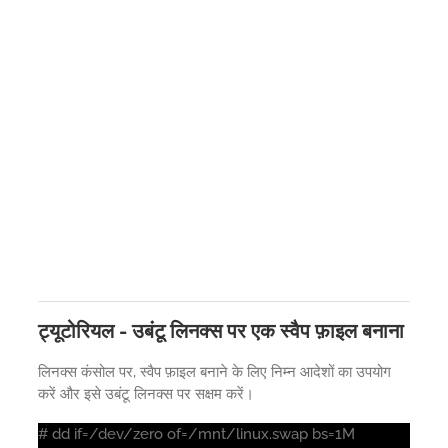
ट्यूटोरियल - उबंटू लिनक्स पर एक स्वैप फ़ाइल बनाना
लिनक्स कंसोल पर, स्वैप फ़ाइल बनाने के लिए निम्न आदेशों का उपयोग
करें और इसे उबंटू लिनक्स पर सक्षम करें।
# dd if=/dev/zero of=/mnt/linux.swap bs=1M