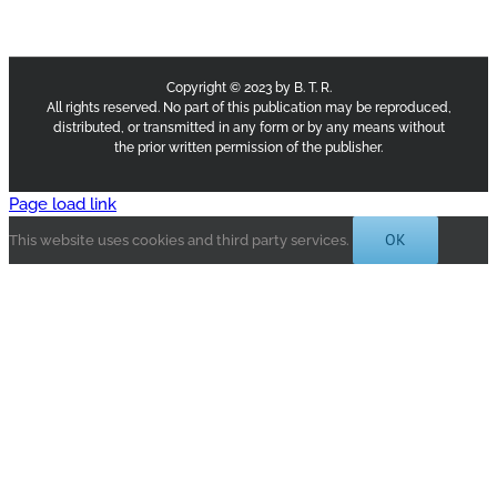
Copyright © 2023 by B. T. R.
All rights reserved. No part of this publication may be reproduced,
distributed, or transmitted in any form or by any means without
the prior written permission of the publisher.
Page load link
OK
This website uses cookies and third party services.