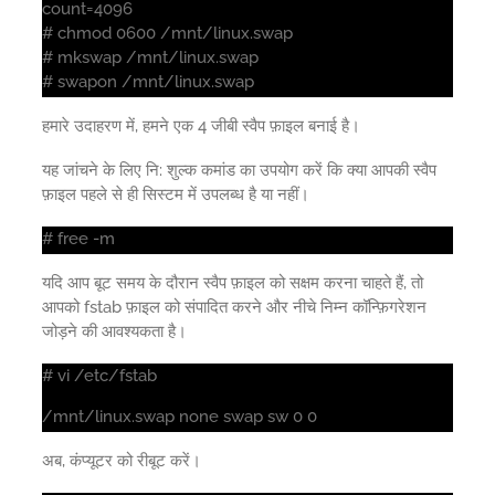
count=4096
# chmod 0600 /mnt/linux.swap
# mkswap /mnt/linux.swap
# swapon /mnt/linux.swap
हमारे उदाहरण में, हमने एक 4 जीबी स्वैप फ़ाइल बनाई है।
यह जांचने के लिए नि: शुल्क कमांड का उपयोग करें कि क्या आपकी स्वैप
फ़ाइल पहले से ही सिस्टम में उपलब्ध है या नहीं।
# free -m
यदि आप बूट समय के दौरान स्वैप फ़ाइल को सक्षम करना चाहते हैं, तो
आपको fstab फ़ाइल को संपादित करने और नीचे निम्न कॉन्फ़िगरेशन
जोड़ने की आवश्यकता है।
# vi /etc/fstab
/mnt/linux.swap none swap sw 0 0
अब, कंप्यूटर को रीबूट करें।