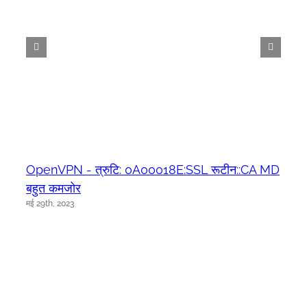
OpenVPN - त्रुटि: 0A00018E:SSL रूटीन::CA MD
बहुत कमजोर
मई 29th, 2023