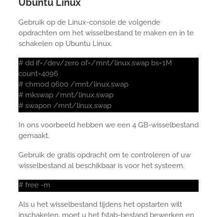
Ubuntu Linux
Gebruik op de Linux-console de volgende
opdrachten om het wisselbestand te maken en in te
schakelen op Ubuntu Linux.
# dd if=/dev/zero of=/mnt/linux.swap bs=1M
count=4096
# chmod 0600 /mnt/linux.swap
# mkswap /mnt/linux.swap
# swapon /mnt/linux.swap
In ons voorbeeld hebben we een 4 GB-wisselbestand
gemaakt.
Gebruik de gratis opdracht om te controleren of uw
wisselbestand al beschikbaar is voor het systeem.
# free -m
Als u het wisselbestand tijdens het opstarten wilt
inschakelen, moet u het fstab-bestand bewerken en