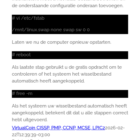
de onderstaande configuratie onderaan toevoegen.
# vi /etc/fstab
/mnt/linux.swap none swap sw 0 0
Laten we nu de computer opnieuw opstarten.
# reboot
Als laatste stap gebruikt u de gratis opdracht om te
controleren of het systeem het wisselbestand
automatisch heeft aangekoppeld.
# free -m
Als het systeem uw wisselbestand automatisch heeft
aangekoppeld, betekent dit dat u alle stappen correct
hebt uitgevoerd.
VirtualCoin CISSP, PMP, CCNP, MCSE, LPIC2
2026-02-
22T12:39:39-03:00