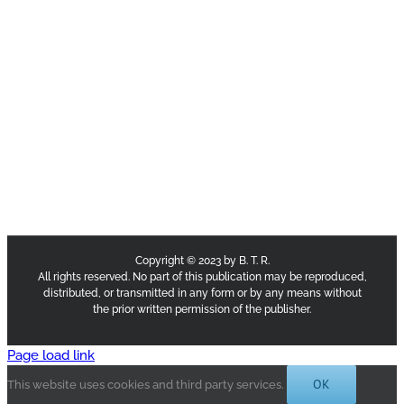
Copyright © 2023 by B. T. R.
All rights reserved. No part of this publication may be reproduced,
distributed, or transmitted in any form or by any means without
the prior written permission of the publisher.
Page load link
OK
This website uses cookies and third party services.