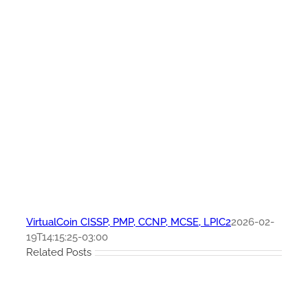
VirtualCoin CISSP, PMP, CCNP, MCSE, LPIC2
2026-02-
19T14:15:25-03:00
Related Posts