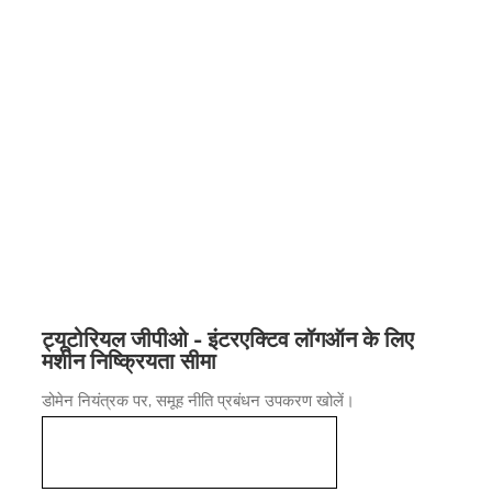
ट्यूटोरियल जीपीओ - इंटरएक्टिव लॉगऑन के लिए
मशीन निष्क्रियता सीमा
डोमेन नियंत्रक पर, समूह नीति प्रबंधन उपकरण खोलें।