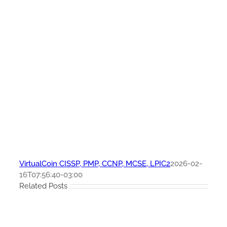
VirtualCoin CISSP, PMP, CCNP, MCSE, LPIC2
2026-02-
16T07:56:40-03:00
Related Posts