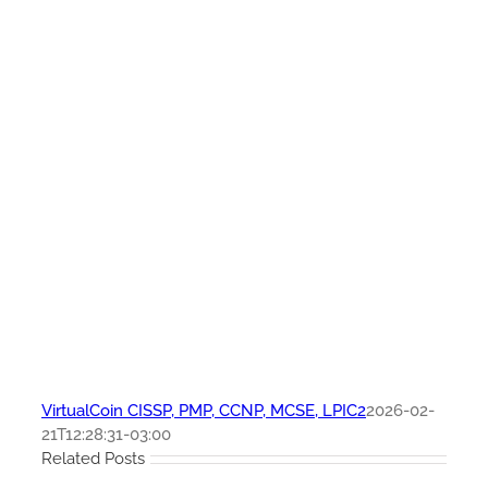
VirtualCoin CISSP, PMP, CCNP, MCSE, LPIC2
2026-02-
21T12:28:31-03:00
Related Posts