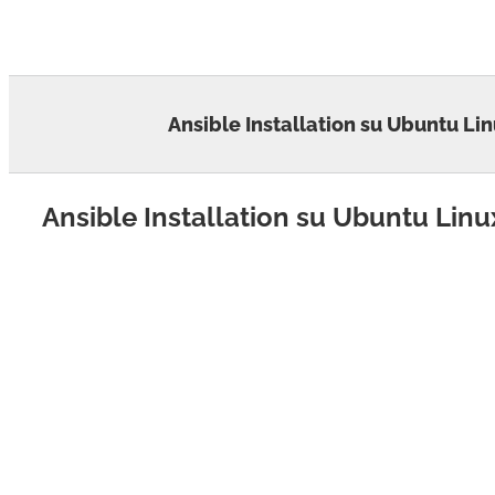
Skip
to
content
Ansible Installation su Ubuntu Li
Ansible Installation su Ubuntu Linu