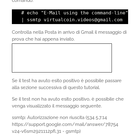
comando.
# echo "E-Mail using the command-line"
| ssmtp virtualcoin.videos@gmail.com
Controlla nella Posta in arrivo di Gmail il messaggio di
prova che hai appena inviato.
Se il test ha avuto esito positivo è possibile passare
alla sezione successiva di questo tutorial.
Se il test non ha avuto esito positivo, è possibile che
venga visualizzato il messaggio seguente.
ssmtp: Autorizzazione non riuscita (534 5.7.14
https://support.google.com/mail/answer/78754
v24-v6sm2921112pfl.31 - gsmtp)