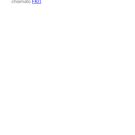
chiamato
FKIT
.