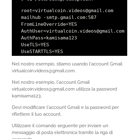
root=virtualcoin.videos@gmail.com
mailhub -smtp.gmail.com:587
FromLineOverride=YES
AuthUser=virtualcoin.videos@gmail.com
AuthPass=kamisama123
UseTLS=YES
UseSTARTTLS=YES
Nel nostro esempio, stiamo usando l'account Gmail
virtualcoin.videos@gmail.com.
Nel nostro esempio, l'account Gmail
virtualcoin.videos@gmail.com utilizza la password
kamisama123.
Devi modificare l'account Gmail e la password per
riflettere il tuo account.
Utilizzare il comando seguente per inviare un
messaggio di posta elettronica tramite la riga di