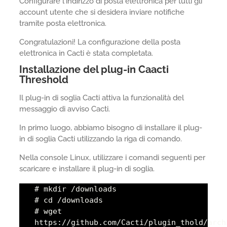
Configurare l'indirizzo di posta elettronica per tutti gli
account utente che si desidera inviare notifiche
tramite posta elettronica.
Congratulazioni! La configurazione della posta
elettronica in Cacti è stata completata.
Installazione del plug-in Caacti
Threshold
Il plug-in di soglia Cacti attiva la funzionalità del
messaggio di avviso Cacti.
In primo luogo, abbiamo bisogno di installare il plug-
in di soglia Cacti utilizzando la riga di comando.
Nella console Linux, utilizzare i comandi seguenti per
scaricare e installare il plug-in di soglia.
# mkdir /downloads
# cd /downloads
# wget
https://github.com/Cacti/plugin_thold/arch