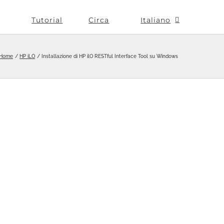
Tutorial
Circa
Italiano
Home
HP iLO
Installazione di HP ilO RESTful Interface Tool su Windows