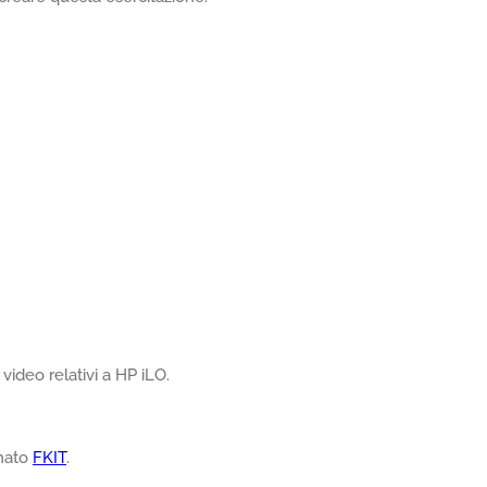
video relativi a HP iLO.
amato
FKIT
.