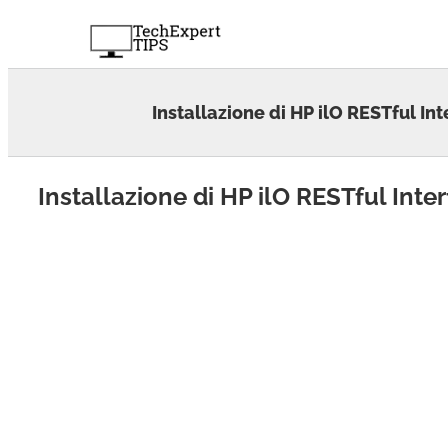
Skip
to
content
Installazione di HP ilO RESTful I
Installazione di HP ilO RESTful Int