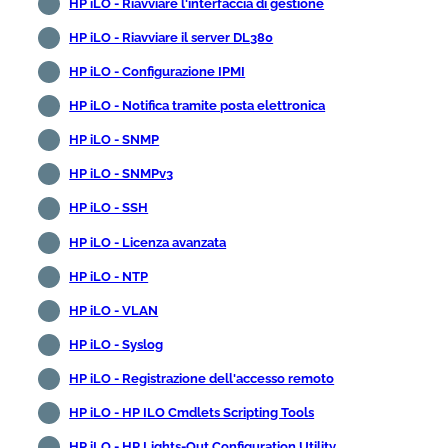
HP iLO - Riavviare l'interfaccia di gestione
HP iLO - Riavviare il server DL380
HP iLO - Configurazione IPMI
HP iLO - Notifica tramite posta elettronica
HP iLO - SNMP
HP iLO - SNMPv3
HP iLO - SSH
HP iLO - Licenza avanzata
HP iLO - NTP
HP iLO - VLAN
HP iLO - Syslog
HP iLO - Registrazione dell'accesso remoto
HP iLO - HP ILO Cmdlets Scripting Tools
HP iLO - HP Lights-Out Configuration Utility