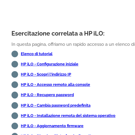
Esercitazione correlata a HP iLO:
In questa pagina, offriamo un rapido accesso a un elenco di t
Elenco di tutorial
HP iLO - Configurazione iniziale
HP iLO - Scopri l'indirizzo IP
HP iLO - Accesso remoto alla console
HP iLO - Recupero password
HP iLO - Cambia password predefinita
HP iLO - Installazione remota del sistema operativo
HP iLO - Aggiornamento firmware