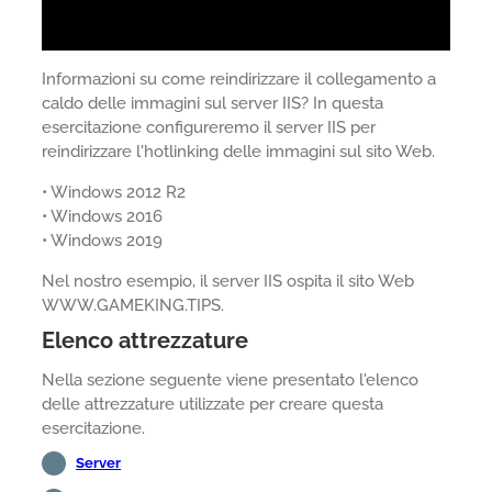
Informazioni su come reindirizzare il collegamento a
caldo delle immagini sul server IIS? In questa
esercitazione configureremo il server IIS per
reindirizzare l'hotlinking delle immagini sul sito Web.
• Windows 2012 R2
• Windows 2016
• Windows 2019
Nel nostro esempio, il server IIS ospita il sito Web
WWW.GAMEKING.TIPS.
Elenco attrezzature
Nella sezione seguente viene presentato l'elenco
delle attrezzature utilizzate per creare questa
esercitazione.
Server