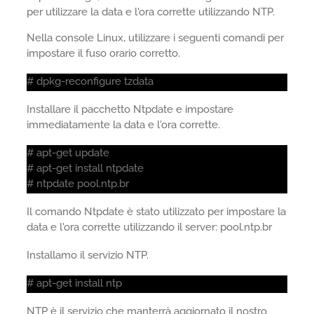
per utilizzare la data e l'ora corrette utilizzando NTP.
Nella console Linux, utilizzare i seguenti comandi per
impostare il fuso orario corretto.
# dpkg-reconfigure tzdata
Installare il pacchetto Ntpdate e impostare
immediatamente la data e l'ora corrette.
# apt-get update
# apt-get install ntpdate
# ntpdate pool.ntp.br
Il comando Ntpdate è stato utilizzato per impostare la
data e l'ora corrette utilizzando il server: pool.ntp.br
Installamo il servizio NTP.
# apt-get install ntp
NTP è il servizio che manterrà aggiornato il nostro