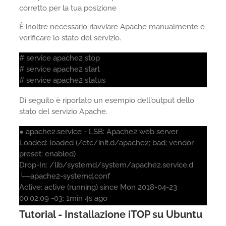
corretto per la tua posizione
È inoltre necessario riavviare Apache manualmente e
verificare lo stato del servizio.
# service apache2 stop
# service apache2 start
# service apache2 status
Di seguito è riportato un esempio dell'output dello
stato del servizio Apache.
● apache2.service - LSB: Apache2 web server
Loaded: loaded (/etc/init.d/apache2; bad; vendor
preset: enabled)
Drop-In: /lib/systemd/system/apache2.service.d
└─apache2-systemd.conf
Active: active (running) since Mon 2018-04-23
00:02:09 -03; 1min 4s ago
Tutorial - Installazione iTOP su Ubuntu