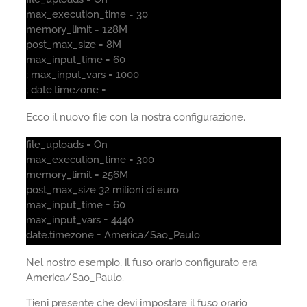
max_execution_time = 30
memory_limit = 128M
post_max_size = 8M
max_input_time = 60
; max_input_vars = 1000
; date.timezone =
Ecco il nuovo file con la nostra configurazione.
file_uploads = On
max_execution_time = 300
memory_limit = 256M
post_max_size 32 milioni di euro
max_input_time = 60
max_input_vars = 4440
date.timezone = America/Sao_Paulo
Nel nostro esempio, il fuso orario configurato era
America/Sao_Paulo.
Tieni presente che devi impostare il fuso orario