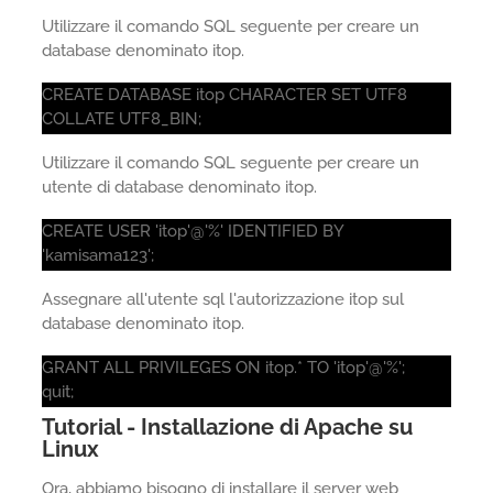
Utilizzare il comando SQL seguente per creare un
database denominato itop.
CREATE DATABASE itop CHARACTER SET UTF8
COLLATE UTF8_BIN;
Utilizzare il comando SQL seguente per creare un
utente di database denominato itop.
CREATE USER 'itop'@'%' IDENTIFIED BY
'kamisama123';
Assegnare all'utente sql l'autorizzazione itop sul
database denominato itop.
GRANT ALL PRIVILEGES ON itop.* TO 'itop'@'%';
quit;
Tutorial - Installazione di Apache su
Linux
Ora, abbiamo bisogno di installare il server web