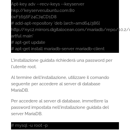
Apt-key adv --recv-keys --keyserver
hkp://keyserver.ubuntu.com:80
0xF1656F24C74CD1D8
# add-apt-repository 'deb [arch=amd64,i386]
http://nyc2.mirrors.digitalocean.com/mariadb/repo/10.2
artful main'
# apt-get update
# apt-get install mariadb-server mariadb-client
L'installazione guidata richiederà una password per
l'utente root.
Al termine dell'installazione, utilizzare il comando
seguente per accedere al server di database
MariaDB.
Per accedere al server di database, immettere la
password impostata nell'installazione guidata del
server MariaDB.
# mysql -u root -p