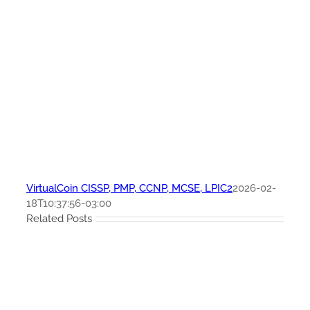
VirtualCoin CISSP, PMP, CCNP, MCSE, LPIC2
2026-02-
18T10:37:56-03:00
Related Posts