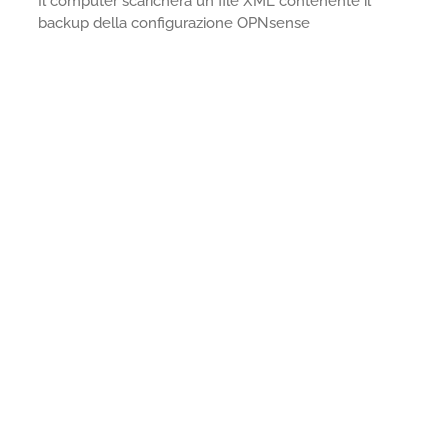
Il computer scaricherà un file XML contenente il
backup della configurazione OPNsense