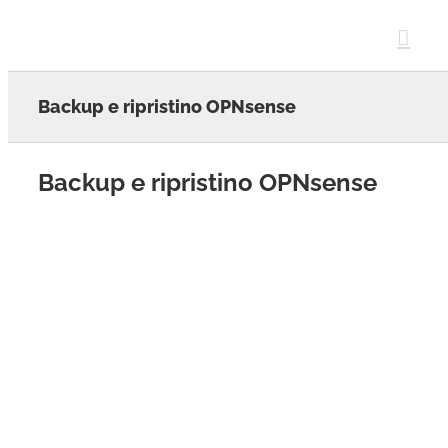
Skip
to
content
Backup e ripristino OPNsense
Backup e ripristino OPNsense