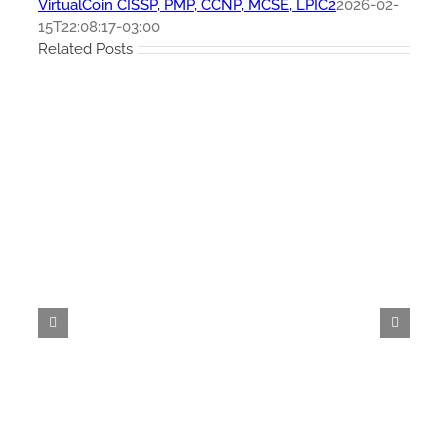
VirtualCoin CISSP, PMP, CCNP, MCSE, LPIC2
2026-02-
15T22:08:17-03:00
Related Posts