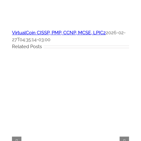
VirtualCoin CISSP, PMP, CCNP, MCSE, LPIC2
2026-02-
27T04:35:14-03:00
Related Posts