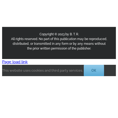
Copyright © 2023 by B. T. R.
All rights reserved. No part of this publication may be reproduced,
distributed, or transmitted in any form or by any means without
the prior written permission of the publisher.
Page load link
OK
This website uses cookies and third party services.