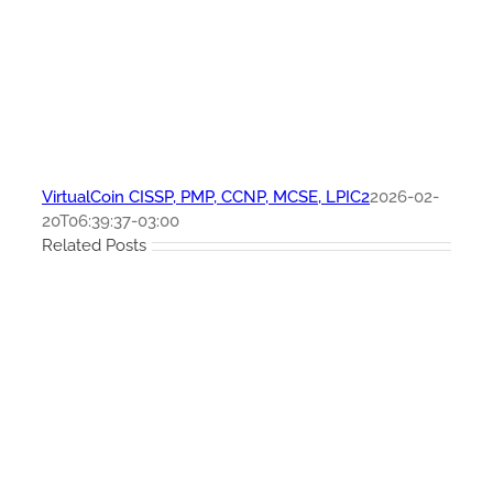
VirtualCoin CISSP, PMP, CCNP, MCSE, LPIC2
2026-02-
20T06:39:37-03:00
Related Posts