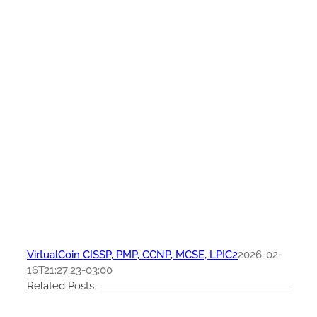
VirtualCoin CISSP, PMP, CCNP, MCSE, LPIC2
2026-02-
16T21:27:23-03:00
Related Posts