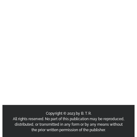
Copyright © 2023 by B. T. R.
All rights reserved. No part of this publication may be reproduced,
distributed, or transmitted in any form or by any means without
the prior written permission of the publisher.