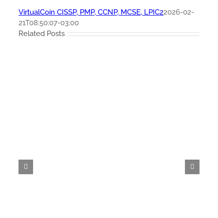
VirtualCoin CISSP, PMP, CCNP, MCSE, LPIC2
2026-02-
21T08:50:07-03:00
Related Posts