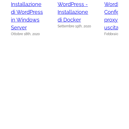
Installazione
WordPress -
WordPres
di WordPress
Installazione
Configura
in Windows
di Docker
proxy in
Settembre 19th, 2020
Server
uscita
Ottobre 18th, 2020
Febbraio 15th, 