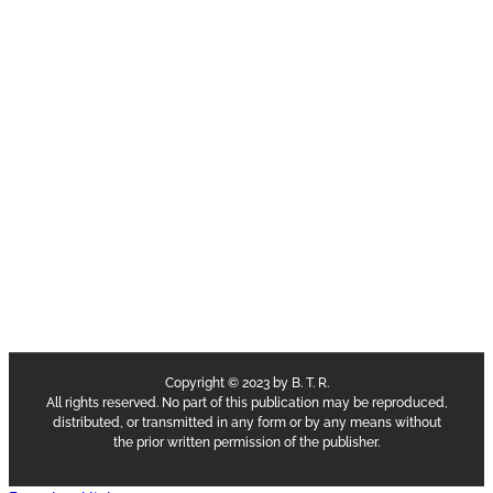
Copyright © 2023 by B. T. R.
All rights reserved. No part of this publication may be reproduced,
distributed, or transmitted in any form or by any means without
the prior written permission of the publisher.