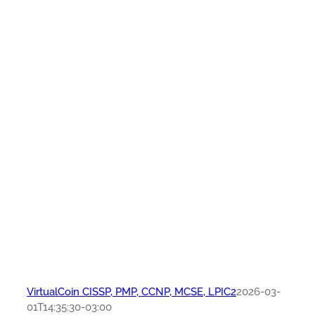
VirtualCoin CISSP, PMP, CCNP, MCSE, LPIC2
2026-03-
01T14:35:30-03:00