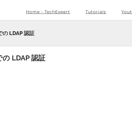
Home - TechExpert
Tutorials
Yout
の LDAP 認証
の LDAP 認証