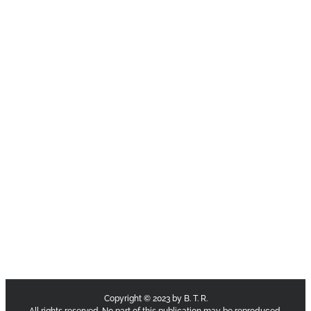
Copyright © 2023 by B. T. R.
All rights reserved. No part of this publication may be reproduced,