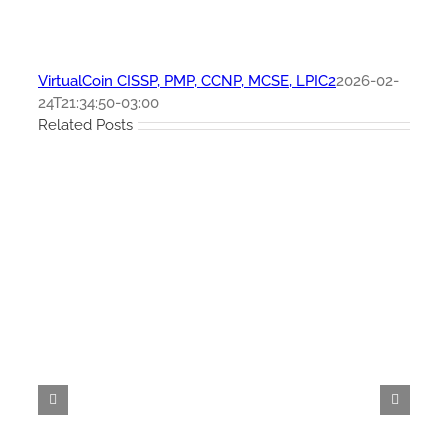
VirtualCoin CISSP, PMP, CCNP, MCSE, LPIC2
2026-02-
24T21:34:50-03:00
Related Posts