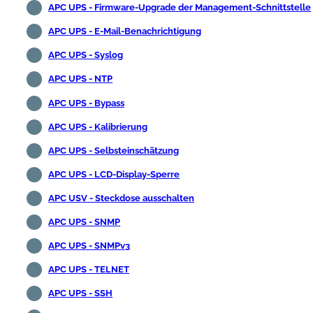
APC UPS - Firmware-Upgrade der Management-Schnittstelle
APC UPS - E-Mail-Benachrichtigung
APC UPS - Syslog
APC UPS - NTP
APC UPS - Bypass
APC UPS - Kalibrierung
APC UPS - Selbsteinschätzung
APC UPS - LCD-Display-Sperre
APC USV - Steckdose ausschalten
APC UPS - SNMP
APC UPS - SNMPv3
APC UPS - TELNET
APC UPS - SSH