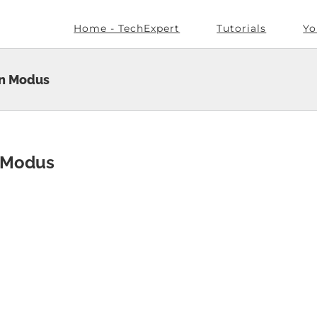
Home - TechExpert
Tutorials
Yo
en Modus
n Modus