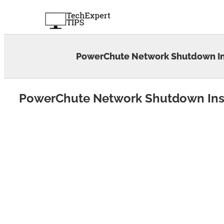
Skip
to
content
PowerChute Network Shutdown Ins
PowerChute Network Shutdown Insta