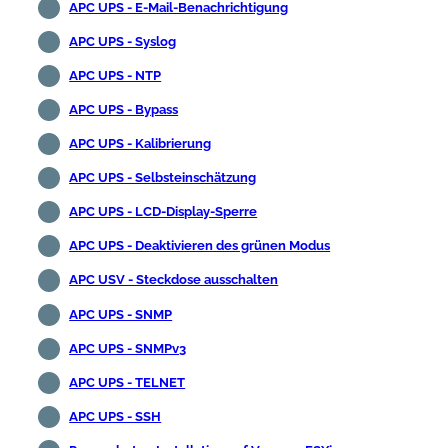
APC UPS - E-Mail-Benachrichtigung
APC UPS - Syslog
APC UPS - NTP
APC UPS - Bypass
APC UPS - Kalibrierung
APC UPS - Selbsteinschätzung
APC UPS - LCD-Display-Sperre
APC UPS - Deaktivieren des grünen Modus
APC USV - Steckdose ausschalten
APC UPS - SNMP
APC UPS - SNMPv3
APC UPS - TELNET
APC UPS - SSH