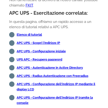
Non dimenticare di iscriverti al nostro canale youtube
chiamato
FKIT
.
APC UPS - Esercitazione correlata:
In questa pagina, offriamo un rapido accesso a un
elenco di tutorial relativi a APC UPS.
Elenco di tutorial
APC UPS - Scopri l'indirizzo IP
APC UPS - Configurazione iniziale
UPS APC - Recupero password
APC UPS - Autenticazione in Active Directory
APC UPS - Radius Autenticazione con Freeradius
APC UPS - Configurazione dell'indirizzo IP mediante il
display LCD
APC UPS - Configurazione dell'indirizzo IP tramite la
console