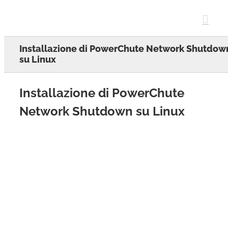
Skip
to
content
Installazione di PowerChute Network Shutdow
su Linux
Installazione di PowerChute
Network Shutdown su Linux