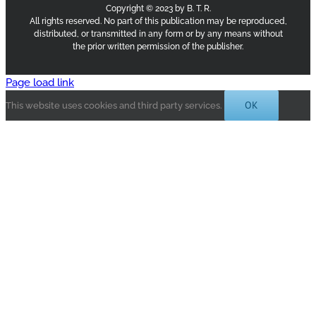
Copyright © 2023 by B. T. R.
All rights reserved. No part of this publication may be reproduced,
distributed, or transmitted in any form or by any means without
the prior written permission of the publisher.
Page load link
OK
This website uses cookies and third party services.