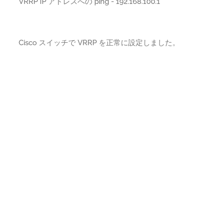
VRRP IP アドレスへの ping - 192.168.100.1
Cisco スイッチで VRRP を正常に設定しました。