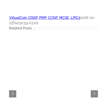
VirtualCoin CISSP, PMP, CCNP, MCSE, LPIC2
2026-02-
23T02:52:53-03:00
Related Posts