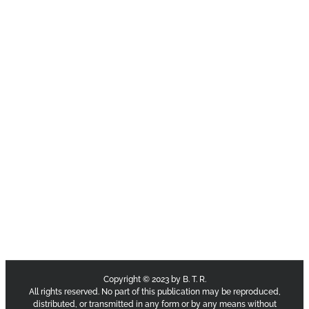
Copyright © 2023 by B. T. R.
All rights reserved. No part of this publication may be reproduced,
distributed, or transmitted in any form or by any means without