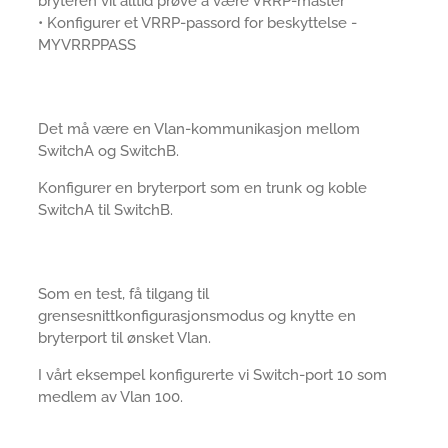
bryteren vil alltid prøve å være VRRP-master
• Konfigurer et VRRP-passord for beskyttelse -
MYVRRPPASS
Det må være en Vlan-kommunikasjon mellom
SwitchA og SwitchB.
Konfigurer en bryterport som en trunk og koble
SwitchA til SwitchB.
Som en test, få tilgang til
grensesnittkonfigurasjonsmodus og knytte en
bryterport til ønsket Vlan.
I vårt eksempel konfigurerte vi Switch-port 10 som
medlem av Vlan 100.