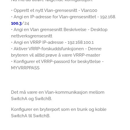
• Opprett et nytt Vlan-grensesnitt - Vlan100
• Angi en IP-adresse for Vlan-grensesnittet - 192.168.
100.3
/24
• Angi en Vlan grensesnitt Beskrivelse - Desktop
nettverksgrensesnitt
• Angi en VRRP IP-adresse - 192.168.100.1
• Aktiver VRRP-forskuddsfunksjonen - Denne
bryteren vil alltid prøve å være VRRP-master
• Konfigurer et VRRP-passord for beskyttelse -
MYVRRPPASS
Det må være en Vlan-kommunikasjon mellom
SwitchA og SwitchB.
Konfigurer en bryterport som en trunk og koble
SwitchA til SwitchB.