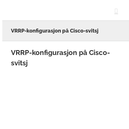
Skip
to
content
VRRP-konfigurasjon på Cisco-svitsj
VRRP-konfigurasjon på Cisco-
svitsj