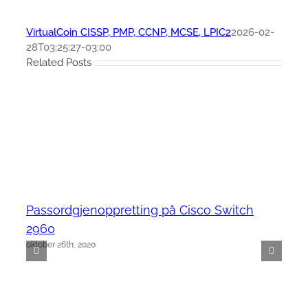
VirtualCoin CISSP, PMP, CCNP, MCSE, LPIC2
2026-02-
28T03:25:27-03:00
Related Posts
Passordgjenoppretting på Cisco Switch
2960
oktober 26th, 2020