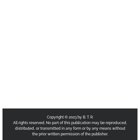
Copyright © 2023 by B. T. R.
All rights reserved. No part of this publication may be reproduced,
distributed, or transmitted in any form or by any means without
the prior written permission of the publisher.