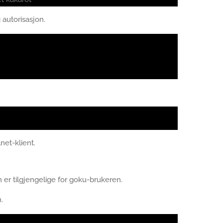
autorisasjon.
net-klient.
 er tilgjengelige for goku-brukeren.
.