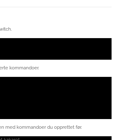
witch.
iserte kommandoer.
pen med kommandoer du opprettet før.
 kakarot