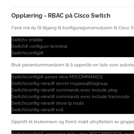
Opplæring - RBAC på Cisco Switch
Først må du få tilgang til konfigurasjonsmodusen til Cisco S
Switch> enable
Switch# configure terminal
Switch(config)#
Bruk parserkommandoen til å opprette en liste over autor
Switch(config)# parser view MYCOMMANDS
Switch(config-view)# secret mypass4thisgroup
Switch(config-view)# commands exec include ping
Switch(config-view)# commands exec include traceroute
Switch(config-view)# show ip route
Switch(config-view)# exit
Opprett et brukernavn og fremt makt utnyttelsen av grup
Switch(config)# username goku view MYCOMMANDS secret