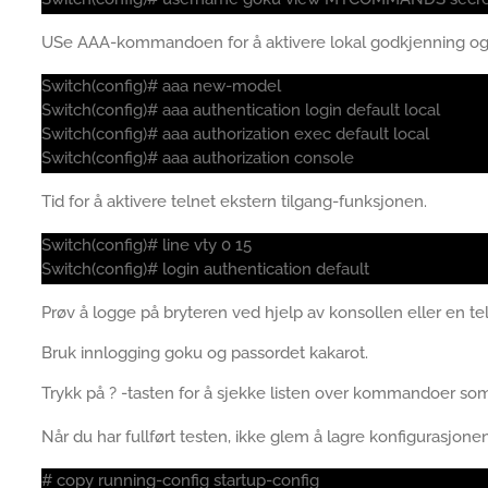
USe AAA-kommandoen for å aktivere lokal godkjenning og 
Switch(config)# aaa new-model
Switch(config)# aaa authentication login default local
Switch(config)# aaa authorization exec default local
Switch(config)# aaa authorization console
Tid for å aktivere telnet ekstern tilgang-funksjonen.
Switch(config)# line vty 0 15
Switch(config)# login authentication default
Prøv å logge på bryteren ved hjelp av konsollen eller en tel
Bruk innlogging goku og passordet kakarot.
Trykk på ? -tasten for å sjekke listen over kommandoer som
Når du har fullført testen, ikke glem å lagre konfigurasjonen
# copy running-config startup-config