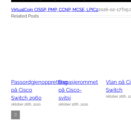
VirtualCoin CISSP, PMP, CCNP, MCSE, LPIC2
2026-02-17T05:
Related Posts
Passordgjenoppretting
Bagasjerommet
Vlan på C
på Cisco
på Cisco-
Switch
oktober 26th, 2
Switch 2960
svitsj
oktober 26th, 2020
oktober 26th, 2020