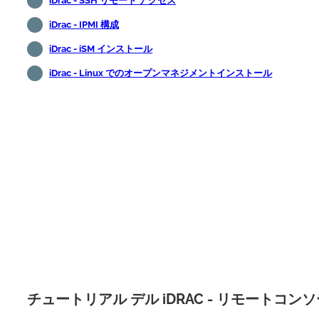
iDrac - SSH リモート アクセス
iDrac - IPMI 構成
iDrac - iSM インストール
iDrac - Linux でのオープンマネジメントインストール
チュートリアル デル iDRAC - リモートコ