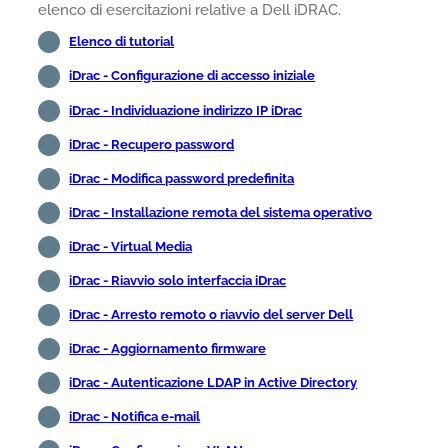
elenco di esercitazioni relative a Dell iDRAC.
Elenco di tutorial
iDrac - Configurazione di accesso iniziale
iDrac - Individuazione indirizzo IP iDrac
iDrac - Recupero password
iDrac - Modifica password predefinita
iDrac - Installazione remota del sistema operativo
iDrac - Virtual Media
iDrac - Riavvio solo interfaccia iDrac
iDrac - Arresto remoto o riavvio del server Dell
iDrac - Aggiornamento firmware
iDrac - Autenticazione LDAP in Active Directory
iDrac - Notifica e-mail