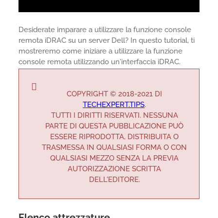
Desiderate imparare a utilizzare la funzione console
remota iDRAC su un server Dell? In questo tutorial, ti
mostreremo come iniziare a utilizzare la funzione
console remota utilizzando un'interfaccia iDRAC.
COPYRIGHT © 2018-2021 DI
TECHEXPERT.TIPS
.
TUTTI I DIRITTI RISERVATI. NESSUNA
PARTE DI QUESTA PUBBLICAZIONE PUÒ
ESSERE RIPRODOTTA, DISTRIBUITA O
TRASMESSA IN QUALSIASI FORMA O CON
QUALSIASI MEZZO SENZA LA PREVIA
AUTORIZZAZIONE SCRITTA
DELL'EDITORE.
Elenco attrezzature