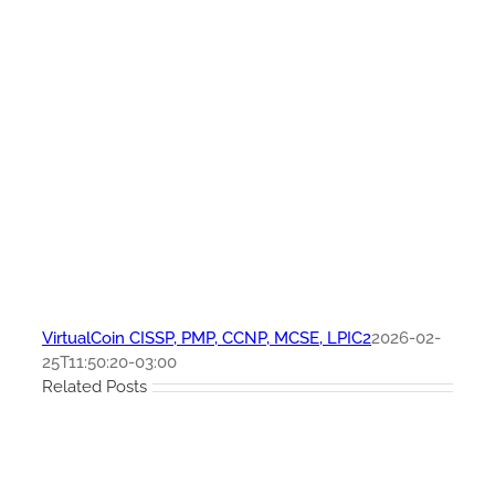
VirtualCoin CISSP, PMP, CCNP, MCSE, LPIC2
2026-02-
25T11:50:20-03:00
Related Posts