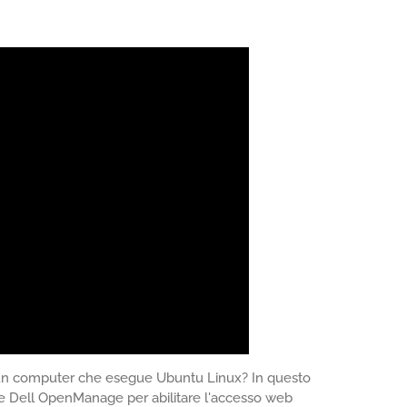
u un computer che esegue Ubuntu Linux? In questo
ware Dell OpenManage per abilitare l'accesso web