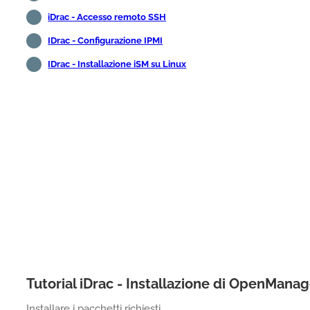
iDrac - Accesso remoto SSH
IDrac - Configurazione IPMI
IDrac - Installazione iSM su Linux
Tutorial iDrac - Installazione di OpenMana
Installare i pacchetti richiesti