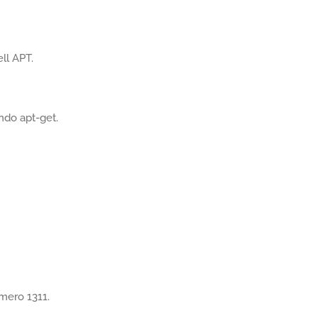
ell APT.
ndo apt-get.
umero 1311.