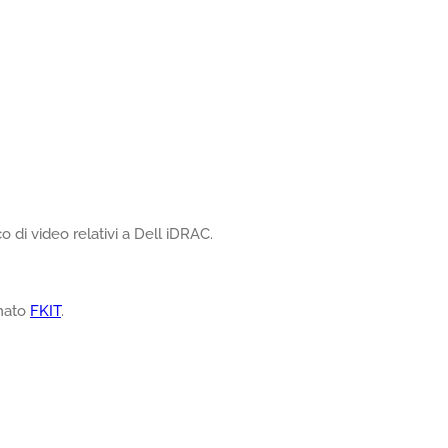
 di video relativi a Dell iDRAC.
amato
FKIT
.