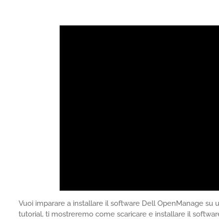
Vuoi imparare a installare il software Dell OpenManage s
tutorial, ti mostreremo come scaricare e installare il soft