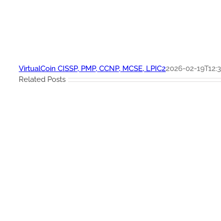
VirtualCoin CISSP, PMP, CCNP, MCSE, LPIC2
2026-02-19T12:3
Related Posts