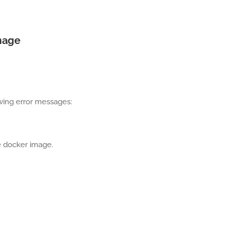
Image
wing error messages:
e docker image.