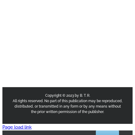
Copyright © 2023 by B. T. R.
All rights reserved. No part of this publication may be reproduced,
distributed, or transmitted in any form or by any means without
the prior written permission of the publisher.
Page load link