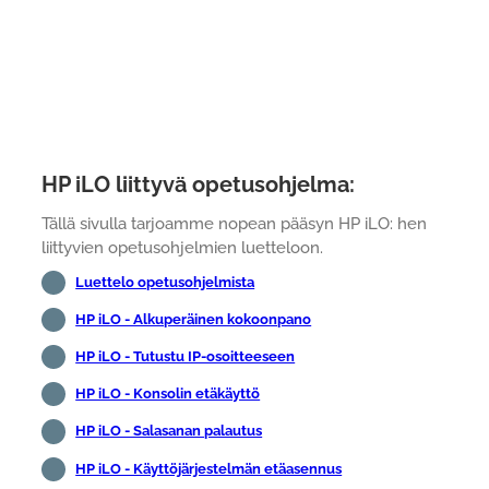
HP iLO liittyvä opetusohjelma:
Tällä sivulla tarjoamme nopean pääsyn HP iLO: hen
liittyvien opetusohjelmien luetteloon.
Luettelo opetusohjelmista
HP iLO - Alkuperäinen kokoonpano
HP iLO - Tutustu IP-osoitteeseen
HP iLO - Konsolin etäkäyttö
HP iLO - Salasanan palautus
HP iLO - Käyttöjärjestelmän etäasennus