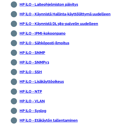
HP iLO - Laiteohjelmiston päivitys
HP iLO - Käynnistä Hallinta-käyttöliittymä uudelleen
HP iLO - Käynnistä DL380-palvelin uudelleen
HP iLO - IPMI-kokoonpano
HP iLO - Sähköposti-ilmoitus
HP iLO - SNMP
HP iLO - SNMPv3
HP iLO - SSH
HP iLO - Lisäkäyttöoikeus
HP iLO - NTP
HP iLO - VLAN
HP iLO - Syslog
HP iLO - Etäkäytön tallentaminen