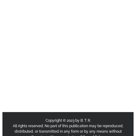
Copyright © 2023 by B. T. R.
All rights reserved. No part of this publication may be reproduced,
distributed, or transmitted in any form or by any means without