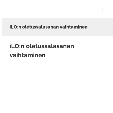
Skip
to
content
iLO:n oletussalasanan vaihtaminen
iLO:n oletussalasanan
vaihtaminen