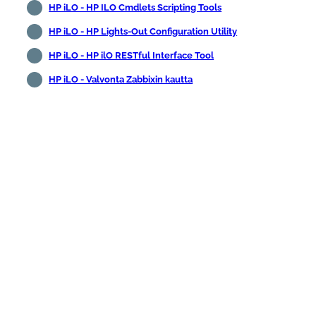
HP iLO - HP ILO Cmdlets Scripting Tools
HP iLO - HP Lights-Out Configuration Utility
HP iLO - HP ilO RESTful Interface Tool
HP iLO - Valvonta Zabbixin kautta