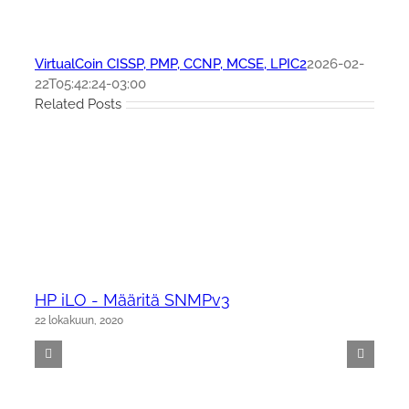
VirtualCoin CISSP, PMP, CCNP, MCSE, LPIC2
2026-02-
22T05:42:24-03:00
Related Posts
HP iLO - Määritä SNMPv3
22 lokakuun, 2020