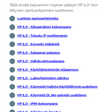
Tällä sivulla tarjoamme nopean pääsyn HP iLO: hen
liittyvien opetusohjelmien luetteloon.
Luettelo opetusohjelmista
HP iLO - Alkuperäinen kokoonpano
HP iLO - Tutustu IP-osoitteeseen
HP iLO - Konsolin etäkäyttö
HP iLO - Salasanan palautus
HP iLO - Vaihda oletussalasana
HP iLO - Käyttöjärjestelmän etäasennus
HP iLO - Laiteohjelmiston päivitys
HP iLO - Käynnistä Hallinta-käyttöliittymä uudelleen
HP iLO - Käynnistä DL380-palvelin uudelleen
HP iLO - IPMI-kokoonpano