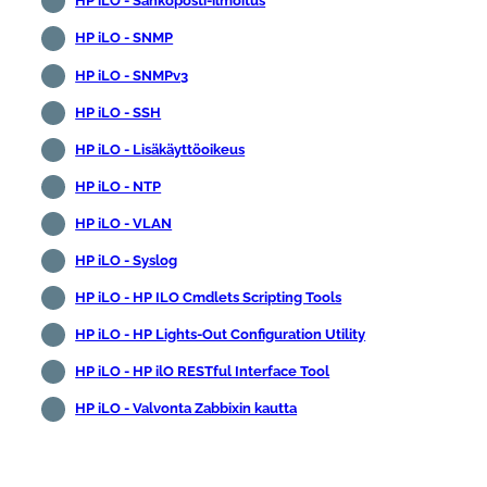
HP iLO - Sähköposti-ilmoitus
HP iLO - SNMP
HP iLO - SNMPv3
HP iLO - SSH
HP iLO - Lisäkäyttöoikeus
HP iLO - NTP
HP iLO - VLAN
HP iLO - Syslog
HP iLO - HP ILO Cmdlets Scripting Tools
HP iLO - HP Lights-Out Configuration Utility
HP iLO - HP ilO RESTful Interface Tool
HP iLO - Valvonta Zabbixin kautta