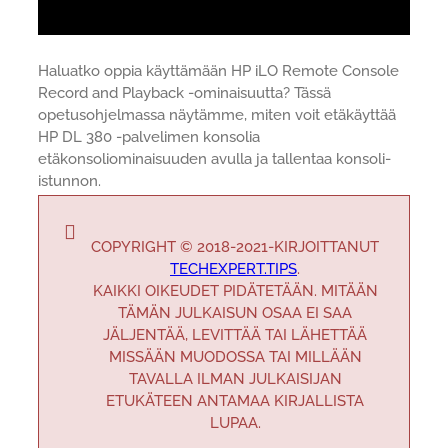
Haluatko oppia käyttämään HP iLO Remote Console
Record and Playback -ominaisuutta? Tässä
opetusohjelmassa näytämme, miten voit etäkäyttää
HP DL 380 -palvelimen konsolia
etäkonsoliominaisuuden avulla ja tallentaa konsoli-
istunnon.
COPYRIGHT © 2018-2021-KIRJOITTANUT
TECHEXPERT.TIPS
.
KAIKKI OIKEUDET PIDÄTETÄÄN. MITÄÄN
TÄMÄN JULKAISUN OSAA EI SAA
JÄLJENTÄÄ, LEVITTÄÄ TAI LÄHETTÄÄ
MISSÄÄN MUODOSSA TAI MILLÄÄN
TAVALLA ILMAN JULKAISIJAN
ETUKÄTEEN ANTAMAA KIRJALLISTA
LUPAA.