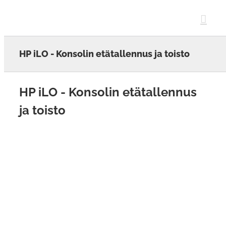
Skip
to
content
HP iLO - Konsolin etätallennus ja toisto
HP iLO - Konsolin etätallennus
ja toisto