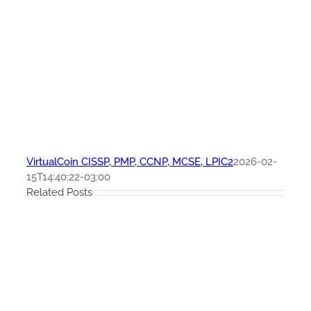
VirtualCoin CISSP, PMP, CCNP, MCSE, LPIC2
2026-02-
15T14:40:22-03:00
Related Posts