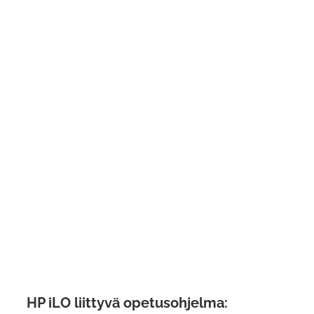
HP iLO liittyvä opetusohjelma: