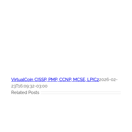
VirtualCoin CISSP, PMP, CCNP, MCSE, LPIC2
2026-02-
23T16:09:32-03:00
Related Posts